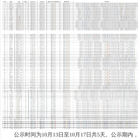
公示时间为
10
月
13
日至
10
月
17
日共
5
天。公示期内